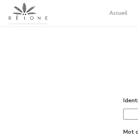
Skip
Accueil
to
main
content
Ident
Mot 