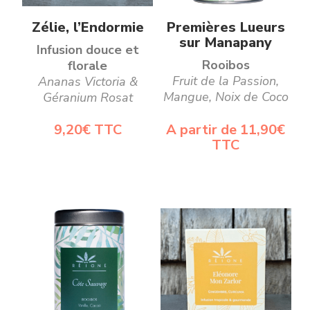
Ce
Ajouter au panier
Choix des options
Zélie, l’Endormie
Premières Lueurs
produit
sur Manapany
Infusion douce et
a
Rooibos
florale
Fruit de la Passion,
Ananas Victoria &
plusieurs
Mangue, Noix de Coco
Géranium Rosat
variations.
Les
9,20
€
TTC
A partir de
11,90
€
TTC
options
peuvent
être
choisies
sur
la
page
du