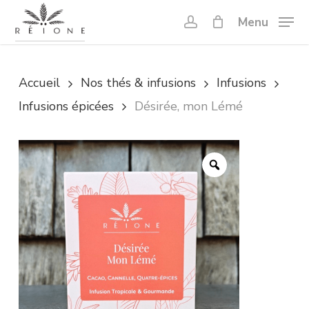
Skip
Menu
account
to
Close
main
Menu
content
Accueil
Nos thés & infusions
Infusions
Infusions épicées
Désirée, mon Lémé