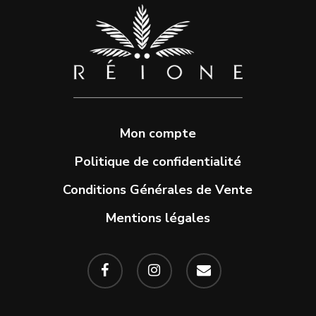
du
produit
Mon compte
Politique de confidentialité
Conditions Générales de Vente
Mentions légales
facebook
instagram
email