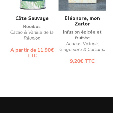
produit
Ce
Choix des options
Ajouter au panier
Côte Sauvage
Eléonore, mon
produit
Zarlor
Rooibos
a
Infusion épicée et
Cacao & Vanille de la
fruitée
Réunion
plusieurs
Ananas Victoria,
variations.
Gingembre & Curcuma
A partir de
11,90
€
Les
TTC
9,20
€
TTC
options
peuvent
être
choisies
sur
la
page