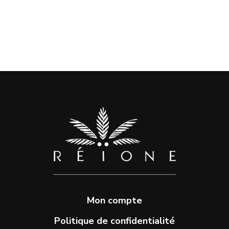
options
peuvent
être
choisies
sur
la
page
du
produit
Mon compte
Politique de confidentialité