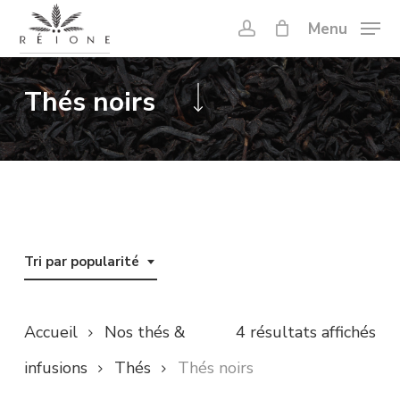
Skip
Menu
account
to
Close
main
Menu
Thés noirs
content
Tri par popularité
Tri
Accueil
Nos thés &
4 résultats affichés
par
infusions
Thés
Thés noirs