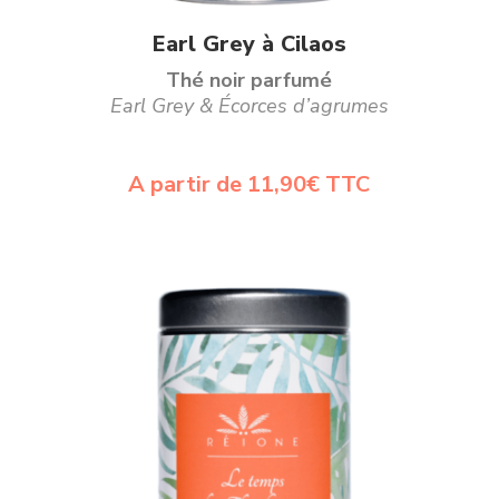
Ce
Choix des options
Earl Grey à Cilaos
produit
Thé noir parfumé
a
Earl Grey & Écorces d’agrumes
plusieurs
variations.
A partir de
11,90
€
TTC
Les
options
peuvent
être
choisies
sur
la
page
du