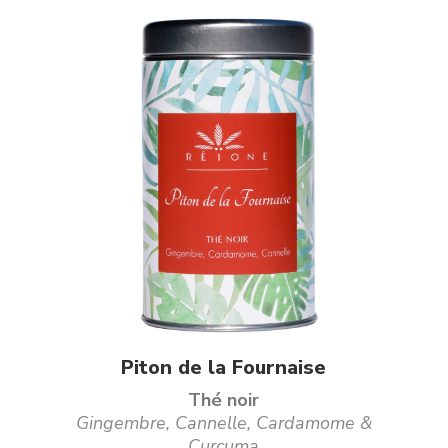
pop
Ce
Choix des options
Piton de la Fournaise
produit
Thé noir
a
Gingembre, Cannelle, Cardamome &
Curcuma