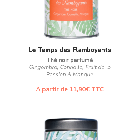
produit
Ce
Choix des options
Le Temps des Flamboyants
produit
Thé noir parfumé
a
Gingembre, Cannelle, Fruit de la
Passion & Mangue
plusieurs
variations.
A partir de
11,90
€
TTC
Les
options
peuvent
être
choisies