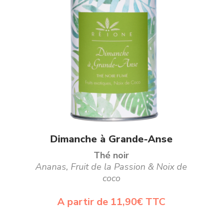
sur
la
page
du
produit
Ce
Choix des options
Dimanche à Grande-Anse
produit
Thé noir
a
Ananas, Fruit de la Passion & Noix de
coco
plusieurs
variations.
A partir de
11,90
€
TTC
Les